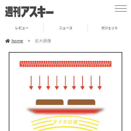
toggle
naviga
レビュー
ニュース
ガジェット
home
>
拡大画像