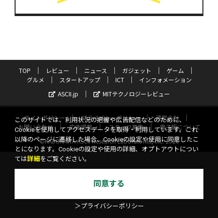
TOP
レビュー
ニュース
ガジェット
ゲーム
グルメ
スタートアップ
ICT
インフォメーション
ASCII.jp
MITテクノロジーレビュー
サイトポリシー
プライバシーポリシー
運営会社
このサイトでは、利用状況の把握や広告配信などのために、
お問い合わせ
広告掲載
スタッフ募集
電子版について
Cookieを使用してアクセスデータを取得・利用しています。これ
以降のページに遷移した場合、Cookieの設定や使用に同意したこ
©KADOKAWA ASCII Research Laboratories, Inc. 2026
とになります。Cookieの設定や使用の詳細、オプトアウトについ
ては
詳細
をご覧ください。
同意する
＞プライバシーポリシー