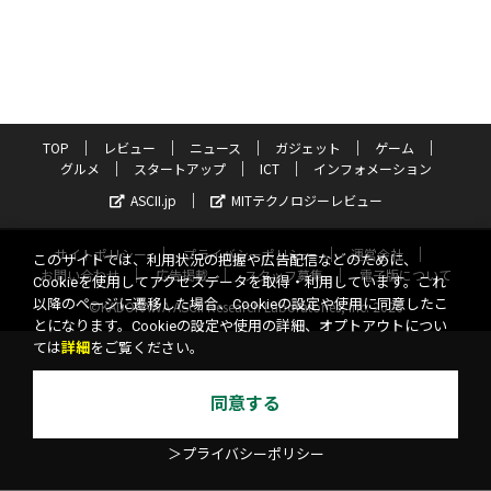
TOP
レビュー
ニュース
ガジェット
ゲーム
グルメ
スタートアップ
ICT
インフォメーション
ASCII.jp
MITテクノロジーレビュー
サイトポリシー
プライバシーポリシー
運営会社
このサイトでは、利用状況の把握や広告配信などのために、
お問い合わせ
広告掲載
スタッフ募集
電子版について
Cookieを使用してアクセスデータを取得・利用しています。これ
以降のページに遷移した場合、Cookieの設定や使用に同意したこ
©KADOKAWA ASCII Research Laboratories, Inc. 2026
とになります。Cookieの設定や使用の詳細、オプトアウトについ
ては
詳細
をご覧ください。
同意する
＞プライバシーポリシー