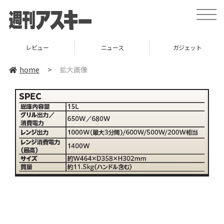
toggle
naviga
レビュー
ニュース
ガジェット
home
>
拡大画像