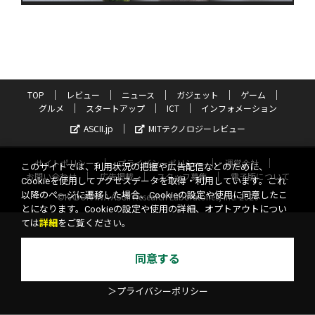
TOP
レビュー
ニュース
ガジェット
ゲーム
グルメ
スタートアップ
ICT
インフォメーション
ASCII.jp
MITテクノロジーレビュー
サイトポリシー
プライバシーポリシー
運営会社
このサイトでは、利用状況の把握や広告配信などのために、
お問い合わせ
広告掲載
スタッフ募集
電子版について
Cookieを使用してアクセスデータを取得・利用しています。これ
以降のページに遷移した場合、Cookieの設定や使用に同意したこ
©KADOKAWA ASCII Research Laboratories, Inc. 2026
とになります。Cookieの設定や使用の詳細、オプトアウトについ
ては
詳細
をご覧ください。
同意する
＞プライバシーポリシー