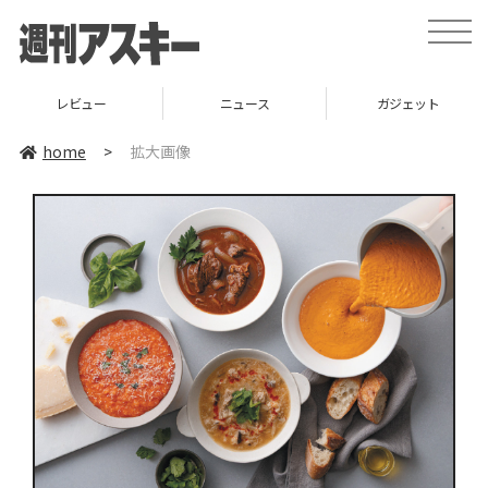
toggle
naviga
レビュー
ニュース
ガジェット
home
>
拡大画像