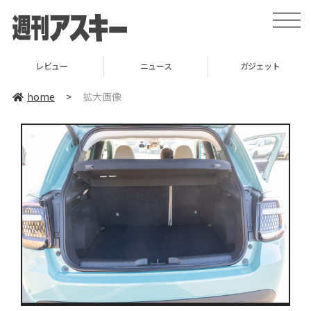
toggle
naviga
レビュー
ニュース
ガジェット
home
>
拡大画像