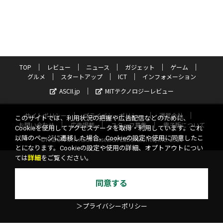
TOP
レビュー
ニュース
ガジェット
ゲーム
グルメ
スタートアップ
ICT
インフォメーション
ASCII.jp
MITテクノロジーレビュー
サイトポリシー
プライバシーポリシー
運営会社
このサイトでは、利用状況の把握や広告配信などのために、
お問い合わせ
広告掲載
スタッフ募集
電子版について
Cookieを使用してアクセスデータを取得・利用しています。これ
以降のページに遷移した場合、Cookieの設定や使用に同意したこ
©KADOKAWA ASCII Research Laboratories, Inc. 2026
とになります。Cookieの設定や使用の詳細、オプトアウトについ
ては
詳細
をご覧ください。
同意する
＞プライバシーポリシー