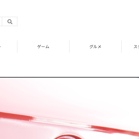
ト
ゲーム
グルメ
ス