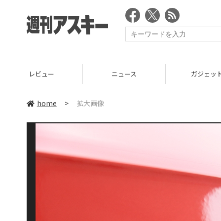
レビュー
ニュース
ガジェッ
home
>
拡大画像