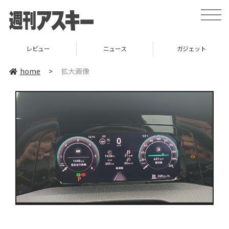
toggle
naviga
レビュー
ニュース
ガジェット
home
>
拡大画像