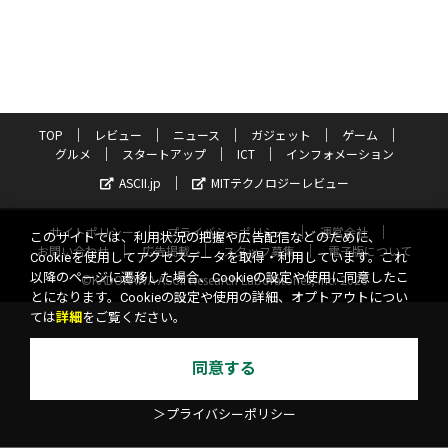
TOP
レビュー
ニュース
ガジェット
ゲーム
グルメ
スタートアップ
ICT
インフォメーション
ASCII.jp
MITテクノロジーレビュー
サイトポリシー
プライバシーポリシー
運営会社
このサイトでは、利用状況の把握や広告配信などのために、
お問い合わせ
広告掲載
スタッフ募集
電子版について
Cookieを使用してアクセスデータを取得・利用しています。これ
以降のページに遷移した場合、Cookieの設定や使用に同意したこ
©KADOKAWA ASCII Research Laboratories, Inc. 2026
とになります。Cookieの設定や使用の詳細、オプトアウトについ
ては
詳細
をご覧ください。
同意する
＞プライバシーポリシー