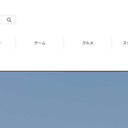
ト
ゲーム
グルメ
ス