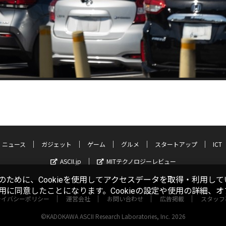
ニュース
ガジェット
ゲーム
グルメ
スタートアップ
ICT
ASCII.jp
MITテクノロジーレビュー
ために、Cookieを使用してアクセスデータを取得・利用して
使用に同意したことになります。Cookieの設定や使用の詳細、
ライバシーポリシー
運営会社
お問い合わせ
広告掲載
スタッフ
©KADOKAWA ASCII Research Laboratories, Inc. 2026