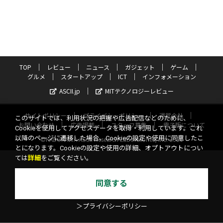
TOP
レビュー
ニュース
ガジェット
ゲーム
グルメ
スタートアップ
ICT
インフォメーション
ASCII.jp
MITテクノロジーレビュー
サイトポリシー
プライバシーポリシー
運営会社
このサイトでは、利用状況の把握や広告配信などのために、
お問い合わせ
広告掲載
スタッフ募集
電子版について
Cookieを使用してアクセスデータを取得・利用しています。これ
以降のページに遷移した場合、Cookieの設定や使用に同意したこ
©KADOKAWA ASCII Research Laboratories, Inc. 2026
とになります。Cookieの設定や使用の詳細、オプトアウトについ
ては
詳細
をご覧ください。
同意する
＞プライバシーポリシー