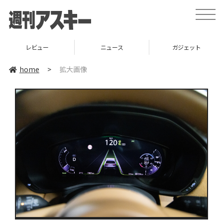
toggle
naviga
レビュー
ニュース
ガジェット
home
>
拡大画像