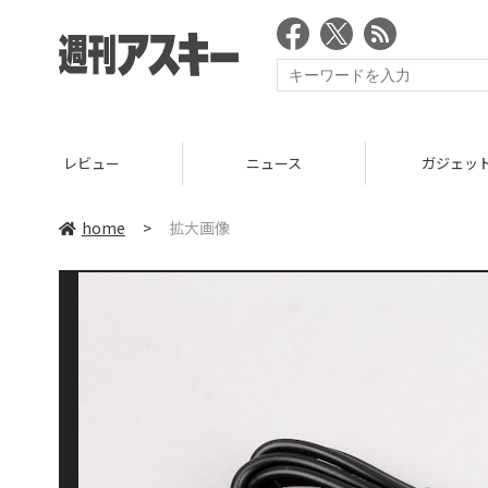
レビュー
ニュース
ガジェッ
home
>
拡大画像