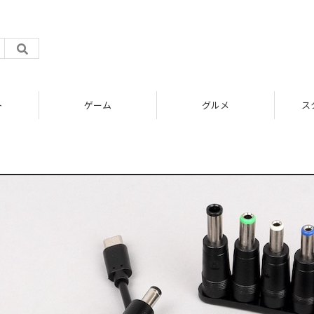
ト
ゲーム
グルメ
ス