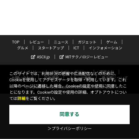
TOP
レビュー
ニュース
ガジェット
ゲーム
グルメ
スタートアップ
ICT
インフォメーション
ASCII.jp
MITテクノロジーレビュー
サイトポリシー
プライバシーポリシー
運営会社
このサイトでは、利用状況の把握や広告配信などのために、
お問い合わせ
広告掲載
スタッフ募集
電子版について
Cookieを使用してアクセスデータを取得・利用しています。これ
以降のページに遷移した場合、Cookieの設定や使用に同意したこ
©KADOKAWA ASCII Research Laboratories, Inc. 2026
とになります。Cookieの設定や使用の詳細、オプトアウトについ
ては
詳細
をご覧ください。
同意する
＞プライバシーポリシー