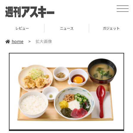
toggle
naviga
レビュー
ニュース
ガジェット
home
>
拡大画像