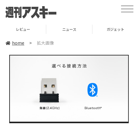
toggle
naviga
レビュー
ニュース
ガジェット
home
>
拡大画像