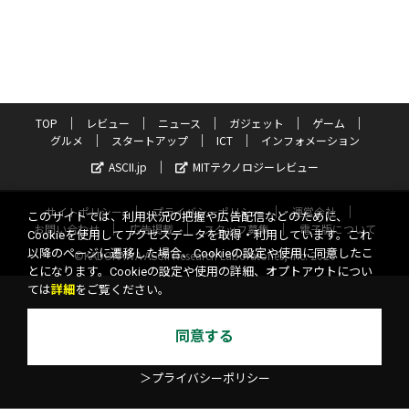
TOP
レビュー
ニュース
ガジェット
ゲーム
グルメ
スタートアップ
ICT
インフォメーション
ASCII.jp
MITテクノロジーレビュー
サイトポリシー
プライバシーポリシー
運営会社
このサイトでは、利用状況の把握や広告配信などのために、
お問い合わせ
広告掲載
スタッフ募集
電子版について
Cookieを使用してアクセスデータを取得・利用しています。これ
以降のページに遷移した場合、Cookieの設定や使用に同意したこ
©KADOKAWA ASCII Research Laboratories, Inc. 2026
とになります。Cookieの設定や使用の詳細、オプトアウトについ
ては
詳細
をご覧ください。
同意する
＞プライバシーポリシー