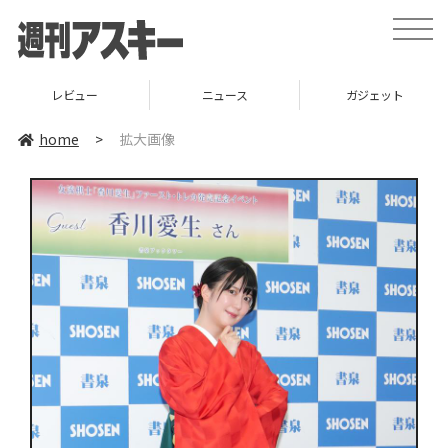
toggle
naviga
レビュー
ニュース
ガジェット
home
>
拡大画像