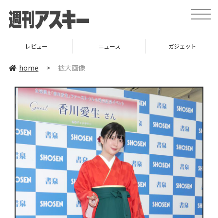
toggle
naviga
レビュー
ニュース
ガジェット
home
>
拡大画像