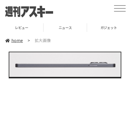
toggle
naviga
レビュー
ニュース
ガジェット
home
>
拡大画像