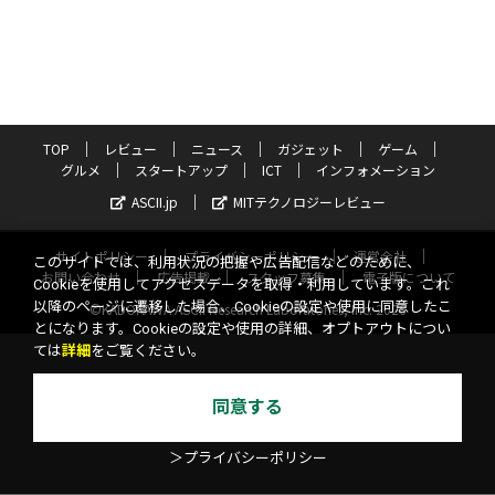
TOP
レビュー
ニュース
ガジェット
ゲーム
グルメ
スタートアップ
ICT
インフォメーション
ASCII.jp
MITテクノロジーレビュー
サイトポリシー
プライバシーポリシー
運営会社
このサイトでは、利用状況の把握や広告配信などのために、
お問い合わせ
広告掲載
スタッフ募集
電子版について
Cookieを使用してアクセスデータを取得・利用しています。これ
以降のページに遷移した場合、Cookieの設定や使用に同意したこ
©KADOKAWA ASCII Research Laboratories, Inc. 2026
とになります。Cookieの設定や使用の詳細、オプトアウトについ
ては
詳細
をご覧ください。
同意する
＞プライバシーポリシー