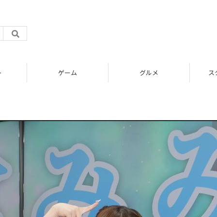
ト
ゲーム
グルメ
ス