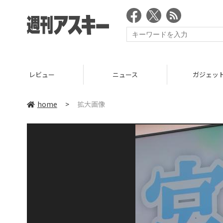
レビュー
ニュース
ガジェッ
home
>
拡大画像