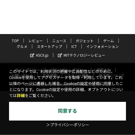
TOP
レビュー
ニュース
ガジェット
ゲーム
グルメ
スタートアップ
ICT
インフォメーション
ASCII.jp
MITテクノロジーレビュー
サイトポリシー
プライバシーポリシー
運営会社
このサイトでは、利用状況の把握や広告配信などのために、
お問い合わせ
広告掲載
スタッフ募集
電子版について
Cookieを使用してアクセスデータを取得・利用しています。これ
以降のページに遷移した場合、Cookieの設定や使用に同意したこ
©KADOKAWA ASCII Research Laboratories, Inc. 2026
とになります。Cookieの設定や使用の詳細、オプトアウトについ
ては
詳細
をご覧ください。
同意する
＞プライバシーポリシー