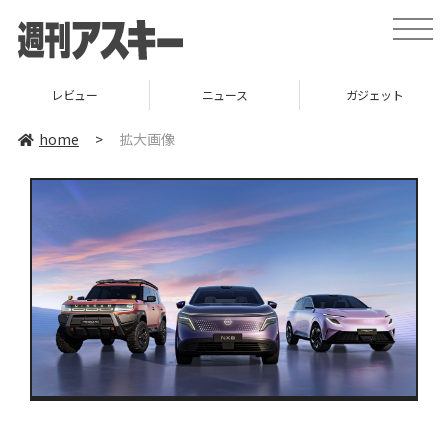
toggle
naviga
レビュー
ニュース
ガジェット
home
>
拡大画像