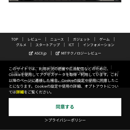
TOP
レビュー
ニュース
ガジェット
ゲーム
グルメ
スタートアップ
ICT
インフォメーション
ASCII.jp
MITテクノロジーレビュー
サイトポリシー
プライバシーポリシー
運営会社
このサイトでは、利用状況の把握や広告配信などのために、
お問い合わせ
広告掲載
スタッフ募集
電子版について
Cookieを使用してアクセスデータを取得・利用しています。これ
以降のページに遷移した場合、Cookieの設定や使用に同意したこ
©KADOKAWA ASCII Research Laboratories, Inc. 2026
とになります。Cookieの設定や使用の詳細、オプトアウトについ
ては
詳細
をご覧ください。
同意する
＞プライバシーポリシー