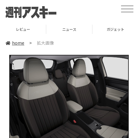
toggle
naviga
レビュー
ニュース
ガジェット
home
>
拡大画像