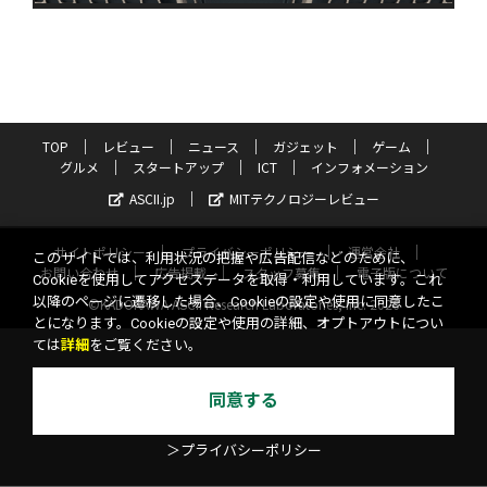
TOP
レビュー
ニュース
ガジェット
ゲーム
グルメ
スタートアップ
ICT
インフォメーション
ASCII.jp
MITテクノロジーレビュー
サイトポリシー
プライバシーポリシー
運営会社
このサイトでは、利用状況の把握や広告配信などのために、
お問い合わせ
広告掲載
スタッフ募集
電子版について
Cookieを使用してアクセスデータを取得・利用しています。これ
以降のページに遷移した場合、Cookieの設定や使用に同意したこ
©KADOKAWA ASCII Research Laboratories, Inc. 2026
とになります。Cookieの設定や使用の詳細、オプトアウトについ
ては
詳細
をご覧ください。
同意する
＞プライバシーポリシー