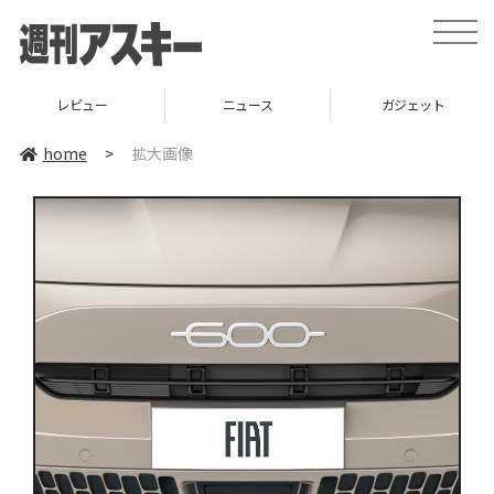
toggle
naviga
レビュー
ニュース
ガジェット
home
>
拡大画像