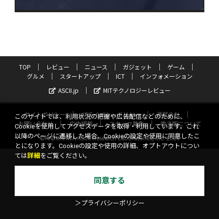
TOP
レビュー
ニュース
ガジェット
ゲーム
グルメ
スタートアップ
ICT
インフォメーション
ASCII.jp
MITテクノロジーレビュー
サイトポリシー
プライバシーポリシー
運営会社
このサイトでは、利用状況の把握や広告配信などのために、
お問い合わせ
広告掲載
スタッフ募集
電子版について
Cookieを使用してアクセスデータを取得・利用しています。これ
以降のページに遷移した場合、Cookieの設定や使用に同意したこ
©KADOKAWA ASCII Research Laboratories, Inc. 2026
とになります。Cookieの設定や使用の詳細、オプトアウトについ
ては
詳細
をご覧ください。
同意する
＞プライバシーポリシー