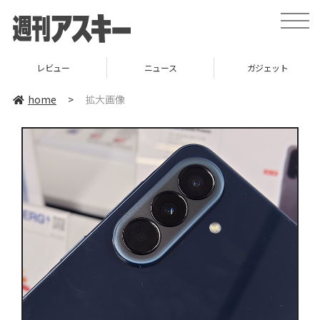
toggle
naviga
レビュー
ニュース
ガジェット
home
>
拡大画像