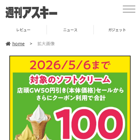
toggle
naviga
レビュー
ニュース
ガジェット
home
>
拡大画像