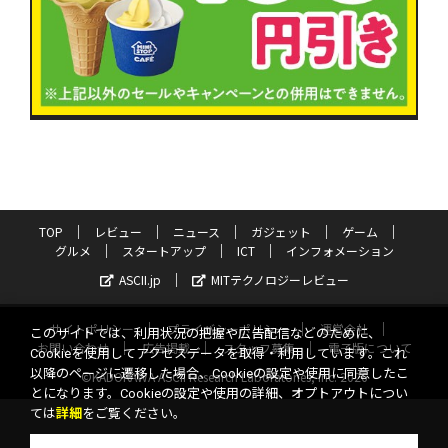
TOP
レビュー
ニュース
ガジェット
ゲーム
グルメ
スタートアップ
ICT
インフォメーション
ASCII.jp
MITテクノロジーレビュー
サイトポリシー
プライバシーポリシー
運営会社
このサイトでは、利用状況の把握や広告配信などのために、
お問い合わせ
広告掲載
スタッフ募集
電子版について
Cookieを使用してアクセスデータを取得・利用しています。これ
以降のページに遷移した場合、Cookieの設定や使用に同意したこ
©KADOKAWA ASCII Research Laboratories, Inc. 2026
とになります。Cookieの設定や使用の詳細、オプトアウトについ
ては
詳細
をご覧ください。