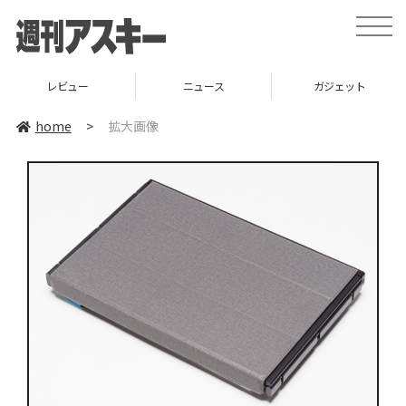
toggle
naviga
レビュー
ニュース
ガジェット
home
>
拡大画像