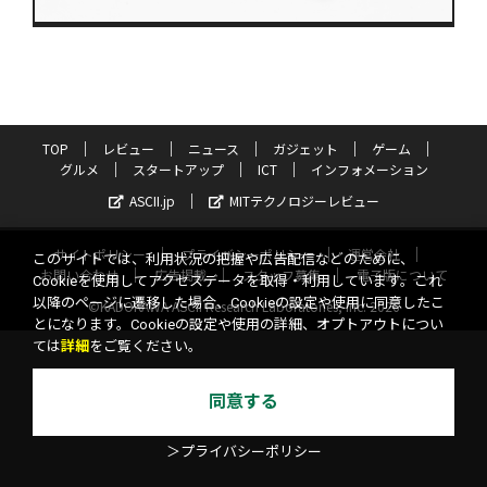
TOP
レビュー
ニュース
ガジェット
ゲーム
グルメ
スタートアップ
ICT
インフォメーション
ASCII.jp
MITテクノロジーレビュー
サイトポリシー
プライバシーポリシー
運営会社
このサイトでは、利用状況の把握や広告配信などのために、
お問い合わせ
広告掲載
スタッフ募集
電子版について
Cookieを使用してアクセスデータを取得・利用しています。これ
以降のページに遷移した場合、Cookieの設定や使用に同意したこ
©KADOKAWA ASCII Research Laboratories, Inc. 2026
とになります。Cookieの設定や使用の詳細、オプトアウトについ
ては
詳細
をご覧ください。
同意する
＞プライバシーポリシー