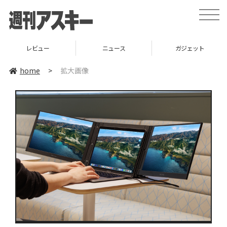
toggle
naviga
レビュー
ニュース
ガジェット
home
>
拡大画像