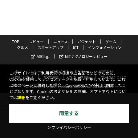
TOP
レビュー
ニュース
ガジェット
ゲーム
グルメ
スタートアップ
ICT
インフォメーション
ASCII.jp
MITテクノロジーレビュー
サイトポリシー
プライバシーポリシー
運営会社
このサイトでは、利用状況の把握や広告配信などのために、
お問い合わせ
広告掲載
スタッフ募集
電子版について
Cookieを使用してアクセスデータを取得・利用しています。これ
以降のページに遷移した場合、Cookieの設定や使用に同意したこ
©KADOKAWA ASCII Research Laboratories, Inc. 2026
とになります。Cookieの設定や使用の詳細、オプトアウトについ
ては
詳細
をご覧ください。
同意する
＞プライバシーポリシー