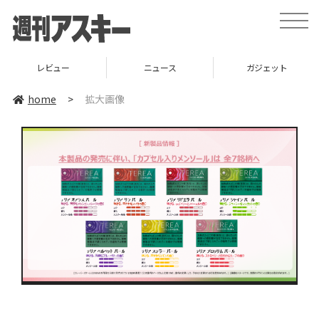
toggle
naviga
レビュー
ニュース
ガジェット
home
>
拡大画像