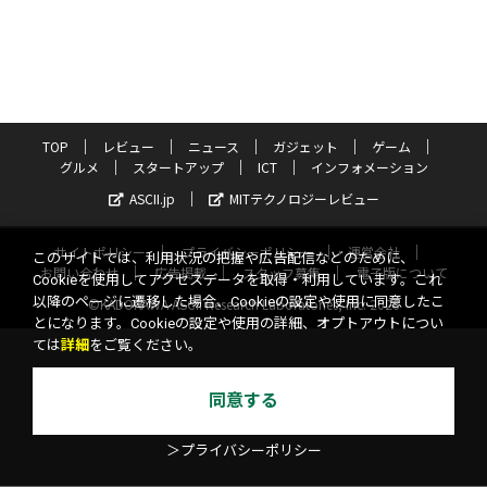
TOP
レビュー
ニュース
ガジェット
ゲーム
グルメ
スタートアップ
ICT
インフォメーション
ASCII.jp
MITテクノロジーレビュー
サイトポリシー
プライバシーポリシー
運営会社
このサイトでは、利用状況の把握や広告配信などのために、
お問い合わせ
広告掲載
スタッフ募集
電子版について
Cookieを使用してアクセスデータを取得・利用しています。これ
以降のページに遷移した場合、Cookieの設定や使用に同意したこ
©KADOKAWA ASCII Research Laboratories, Inc. 2026
とになります。Cookieの設定や使用の詳細、オプトアウトについ
ては
詳細
をご覧ください。
同意する
＞プライバシーポリシー