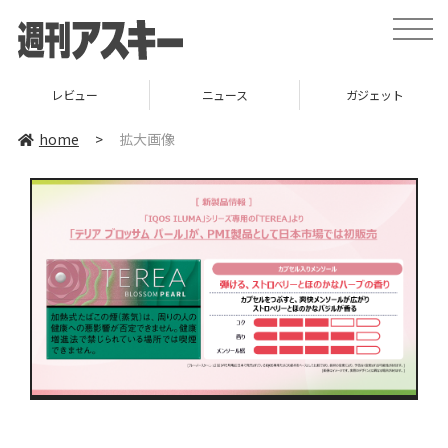
toggle
naviga
レビュー
ニュース
ガジェット
home
>
拡大画像