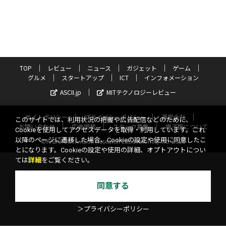
TOP
レビュー
ニュース
ガジェット
ゲーム
グルメ
スタートアップ
ICT
インフォメーション
ASCII.jp
MITテクノロジーレビュー
サイトポリシー
プライバシーポリシー
運営会社
このサイトでは、利用状況の把握や広告配信などのために、
お問い合わせ
広告掲載
スタッフ募集
電子版について
Cookieを使用してアクセスデータを取得・利用しています。これ
以降のページに遷移した場合、Cookieの設定や使用に同意したこ
©KADOKAWA ASCII Research Laboratories, Inc. 2026
とになります。Cookieの設定や使用の詳細、オプトアウトについ
ては
詳細
をご覧ください。
同意する
＞プライバシーポリシー