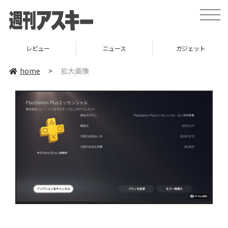
toggle
naviga
レビュー
ニュース
ガジェット
home
>
拡大画像