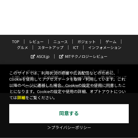
TOP
レビュー
ニュース
ガジェット
ゲーム
グルメ
スタートアップ
ICT
インフォメーション
ASCII.jp
MITテクノロジーレビュー
サイトポリシー
プライバシーポリシー
運営会社
このサイトでは、利用状況の把握や広告配信などのために、
お問い合わせ
広告掲載
スタッフ募集
電子版について
Cookieを使用してアクセスデータを取得・利用しています。これ
以降のページに遷移した場合、Cookieの設定や使用に同意したこ
©KADOKAWA ASCII Research Laboratories, Inc. 2026
とになります。Cookieの設定や使用の詳細、オプトアウトについ
ては
詳細
をご覧ください。
同意する
＞プライバシーポリシー