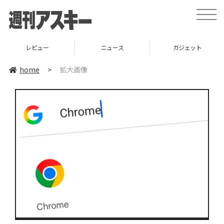
toggle
naviga
レビュー
ニュース
ガジェット
home
>
拡大画像