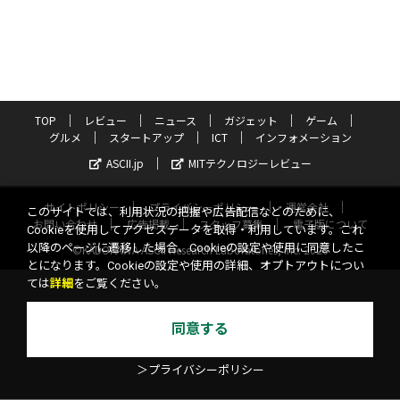
TOP
レビュー
ニュース
ガジェット
ゲーム
グルメ
スタートアップ
ICT
インフォメーション
ASCII.jp
MITテクノロジーレビュー
サイトポリシー
プライバシーポリシー
運営会社
このサイトでは、利用状況の把握や広告配信などのために、
お問い合わせ
広告掲載
スタッフ募集
電子版について
Cookieを使用してアクセスデータを取得・利用しています。これ
以降のページに遷移した場合、Cookieの設定や使用に同意したこ
©KADOKAWA ASCII Research Laboratories, Inc. 2026
とになります。Cookieの設定や使用の詳細、オプトアウトについ
ては
詳細
をご覧ください。
同意する
＞プライバシーポリシー