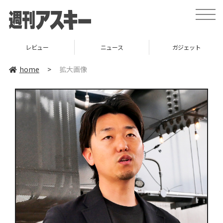
toggle
naviga
レビュー
ニュース
ガジェット
home
>
拡大画像