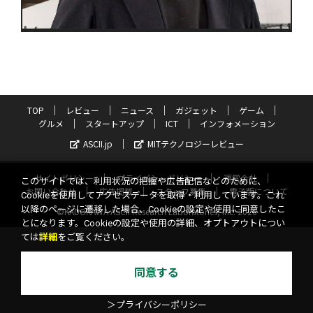
TOP
レビュー
ニュース
ガジェット
ゲーム
グルメ
スタートアップ
ICT
インフォメーション
ASCII.jp
MITテクノロジーレビュー
サイトポリシー
プライバシーポリシー
運営会社
このサイトでは、利用状況の把握や広告配信などのために、
お問い合わせ
広告掲載
スタッフ募集
電子版について
Cookieを使用してアクセスデータを取得・利用しています。これ
以降のページに遷移した場合、Cookieの設定や使用に同意したこ
©KADOKAWA ASCII Research Laboratories, Inc. 2026
とになります。Cookieの設定や使用の詳細、オプトアウトについ
ては
詳細
をご覧ください。
同意する
＞プライバシーポリシー