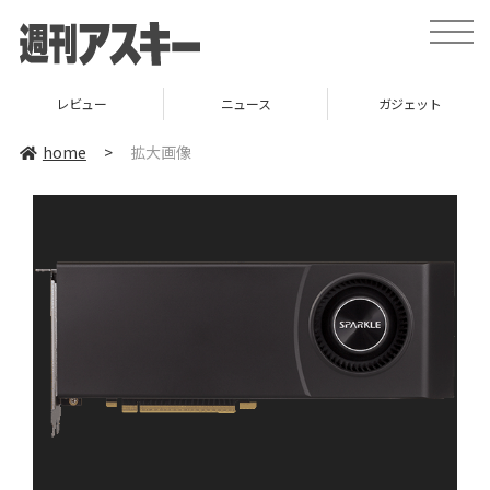
toggle
naviga
レビュー
ニュース
ガジェット
home
>
拡大画像