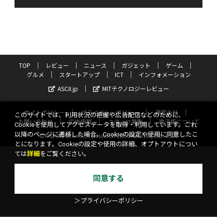
TOP
レビュー
ニュース
ガジェット
ゲーム
グルメ
スタートアップ
ICT
インフォメーション
ASCII.jp
MITテクノロジーレビュー
サイトポリシー
プライバシーポリシー
運営会社
このサイトでは、利用状況の把握や広告配信などのために、
お問い合わせ
広告掲載
スタッフ募集
電子版について
Cookieを使用してアクセスデータを取得・利用しています。これ
以降のページに遷移した場合、Cookieの設定や使用に同意したこ
©KADOKAWA ASCII Research Laboratories, Inc. 2026
とになります。Cookieの設定や使用の詳細、オプトアウトについ
ては
詳細
をご覧ください。
同意する
＞プライバシーポリシー