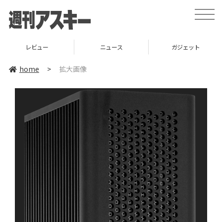
toggle
naviga
レビュー
ニュース
ガジェット
home
>
拡大画像