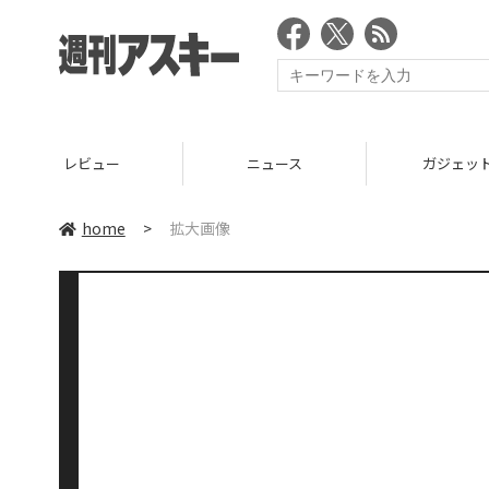
レビュー
ニュース
ガジェッ
home
>
拡大画像