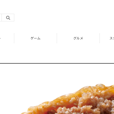
ト
ゲーム
グルメ
ス