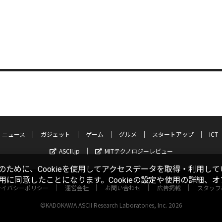
ニュース
ガジェット
ゲーム
グルメ
スタートアップ
ICT
ASCII.jp
MITテクノロジーレビュー
ために、Cookieを使用してアクセスデータを取得・利用して
使用に同意したことになります。Cookieの設定や使用の詳細、
ライバシーポリシー
運営会社
お問い合わせ
広告掲載
スタッフ
©KADOKAWA ASCII Research Laboratories, Inc. 2026