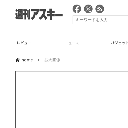
レビュー
ニュース
ガジェッ
home
>
拡大画像