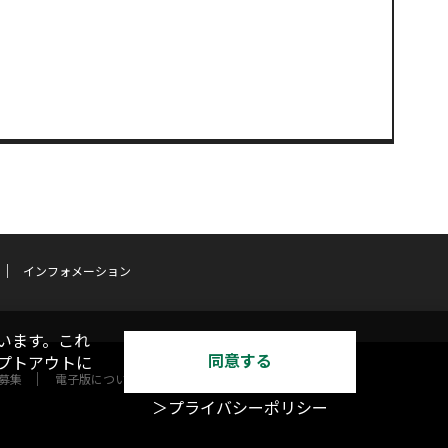
インフォメーション
います。これ
同意する
オプトアウトに
募集
電子版について
＞プライバシーポリシー