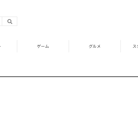
ト
ゲーム
グルメ
ス