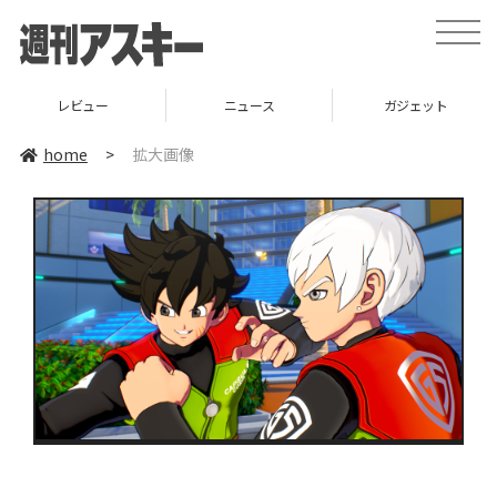
toggle
naviga
レビュー
ニュース
ガジェット
home
>
拡大画像