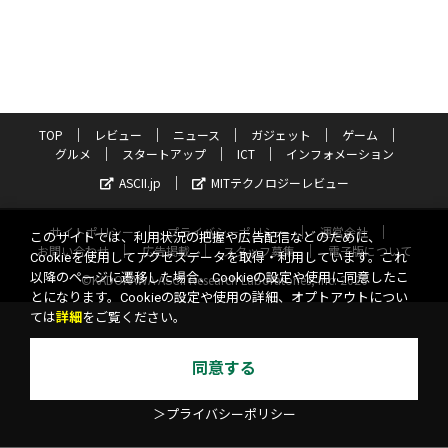
TOP
レビュー
ニュース
ガジェット
ゲーム
グルメ
スタートアップ
ICT
インフォメーション
ASCII.jp
MITテクノロジーレビュー
サイトポリシー
プライバシーポリシー
運営会社
このサイトでは、利用状況の把握や広告配信などのために、
お問い合わせ
広告掲載
スタッフ募集
電子版について
Cookieを使用してアクセスデータを取得・利用しています。これ
以降のページに遷移した場合、Cookieの設定や使用に同意したこ
©KADOKAWA ASCII Research Laboratories, Inc. 2026
とになります。Cookieの設定や使用の詳細、オプトアウトについ
ては
詳細
をご覧ください。
同意する
＞プライバシーポリシー