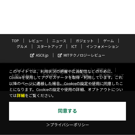
TOP
レビュー
ニュース
ガジェット
ゲーム
グルメ
スタートアップ
ICT
インフォメーション
ASCII.jp
MITテクノロジーレビュー
サイトポリシー
プライバシーポリシー
運営会社
このサイトでは、利用状況の把握や広告配信などのために、
お問い合わせ
広告掲載
スタッフ募集
電子版について
Cookieを使用してアクセスデータを取得・利用しています。これ
以降のページに遷移した場合、Cookieの設定や使用に同意したこ
©KADOKAWA ASCII Research Laboratories, Inc. 2026
とになります。Cookieの設定や使用の詳細、オプトアウトについ
ては
詳細
をご覧ください。
同意する
＞プライバシーポリシー