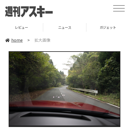
toggle
naviga
レビュー
ニュース
ガジェット
home
>
拡大画像