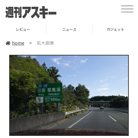
toggle
naviga
レビュー
ニュース
ガジェット
home
>
拡大画像