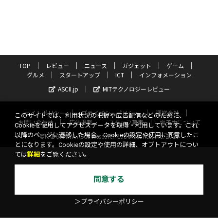
TOP
レビュー
ニュース
ガジェット
ゲーム
グルメ
スタートアップ
ICT
インフォメーション
ASCII.jp
MITテクノロジーレビュー
サイトポリシー
プライバシーポリシー
運営会社
このサイトでは、利用状況の把握や広告配信などのために、
お問い合わせ
広告掲載
スタッフ募集
電子版について
Cookieを使用してアクセスデータを取得・利用しています。これ
以降のページに遷移した場合、Cookieの設定や使用に同意したこ
©KADOKAWA ASCII Research Laboratories, Inc. 2026
とになります。Cookieの設定や使用の詳細、オプトアウトについ
ては
詳細
をご覧ください。
同意する
＞プライバシーポリシー