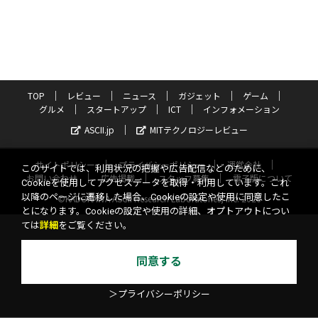
TOP
レビュー
ニュース
ガジェット
ゲーム
グルメ
スタートアップ
ICT
インフォメーション
ASCII.jp
MITテクノロジーレビュー
サイトポリシー
プライバシーポリシー
運営会社
このサイトでは、利用状況の把握や広告配信などのために、
お問い合わせ
広告掲載
スタッフ募集
電子版について
Cookieを使用してアクセスデータを取得・利用しています。これ
以降のページに遷移した場合、Cookieの設定や使用に同意したこ
©KADOKAWA ASCII Research Laboratories, Inc. 2026
とになります。Cookieの設定や使用の詳細、オプトアウトについ
ては
詳細
をご覧ください。
同意する
＞プライバシーポリシー