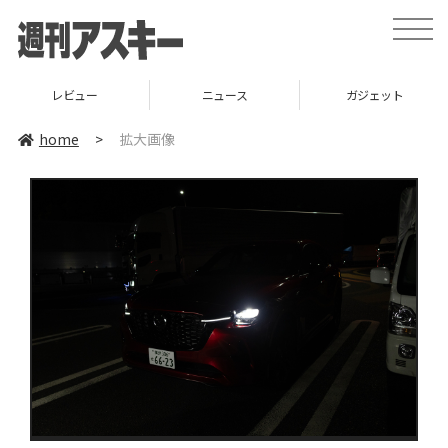
toggle
naviga
レビュー
ニュース
ガジェット
home
>
拡大画像