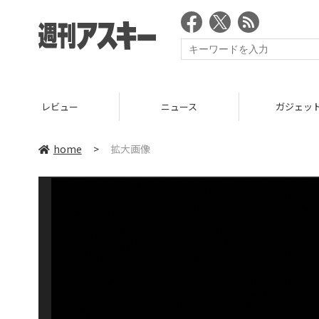
レビュー
ニュース
ガジェッ
home
>
拡大画像