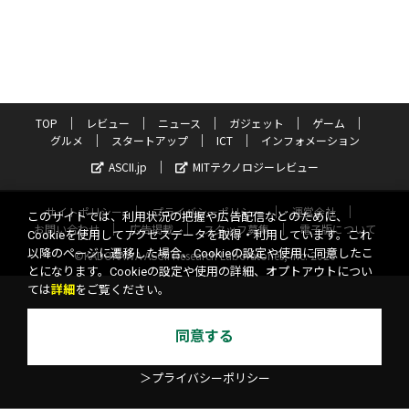
TOP
レビュー
ニュース
ガジェット
ゲーム
グルメ
スタートアップ
ICT
インフォメーション
ASCII.jp
MITテクノロジーレビュー
サイトポリシー
プライバシーポリシー
運営会社
このサイトでは、利用状況の把握や広告配信などのために、
お問い合わせ
広告掲載
スタッフ募集
電子版について
Cookieを使用してアクセスデータを取得・利用しています。これ
以降のページに遷移した場合、Cookieの設定や使用に同意したこ
©KADOKAWA ASCII Research Laboratories, Inc. 2026
とになります。Cookieの設定や使用の詳細、オプトアウトについ
ては
詳細
をご覧ください。
同意する
＞プライバシーポリシー