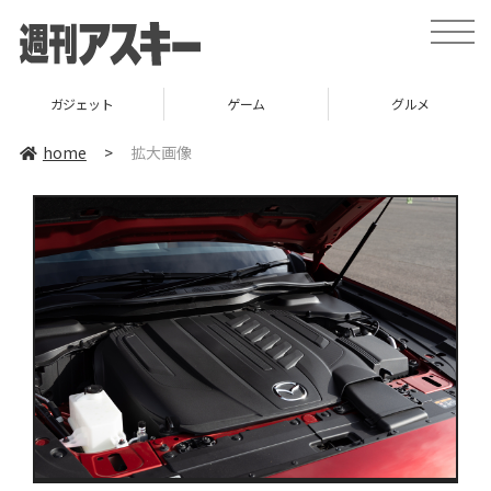
toggle
naviga
ガジェット
ゲーム
グルメ
home
>
拡大画像