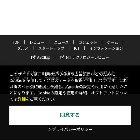
TOP
レビュー
ニュース
ガジェット
ゲーム
グルメ
スタートアップ
ICT
インフォメーション
ASCII.jp
MITテクノロジーレビュー
サイトポリシー
プライバシーポリシー
運営会社
このサイトでは、利用状況の把握や広告配信などのために、
お問い合わせ
広告掲載
スタッフ募集
電子版について
Cookieを使用してアクセスデータを取得・利用しています。これ
以降のページに遷移した場合、Cookieの設定や使用に同意したこ
©KADOKAWA ASCII Research Laboratories, Inc. 2026
とになります。Cookieの設定や使用の詳細、オプトアウトについ
ては
詳細
をご覧ください。
同意する
＞プライバシーポリシー