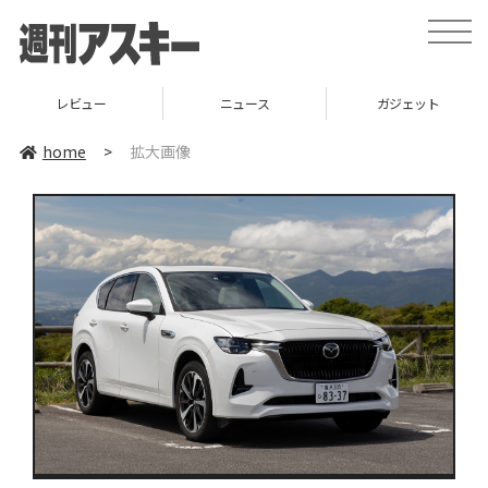
toggle
naviga
レビュー
ニュース
ガジェット
home
>
拡大画像