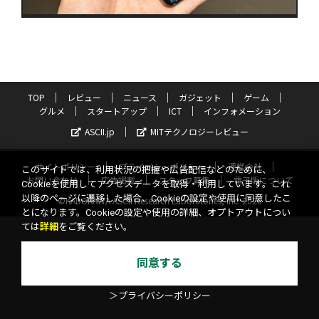
TOP
レビュー
ニュース
ガジェット
ゲーム
グルメ
スタートアップ
ICT
インフォメーション
ASCII.jp
MITテクノロジーレビュー
サイトポリシー
プライバシーポリシー
運営会社
このサイトでは、利用状況の把握や広告配信などのために、
お問い合わせ
広告掲載
スタッフ募集
電子版について
Cookieを使用してアクセスデータを取得・利用しています。これ
以降のページに遷移した場合、Cookieの設定や使用に同意したこ
©KADOKAWA ASCII Research Laboratories, Inc. 2026
とになります。Cookieの設定や使用の詳細、オプトアウトについ
ては
詳細
をご覧ください。
同意する
＞プライバシーポリシー