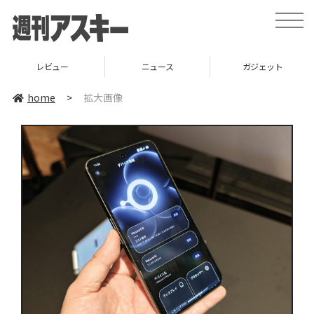
toggle
naviga
レビュー
ニュース
ガジェット
home
>
拡大画像