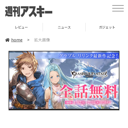
toggle
naviga
レビュー
ニュース
ガジェット
home
>
拡大画像