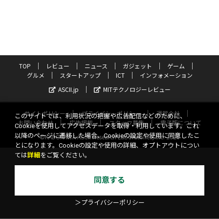
TOP
レビュー
ニュース
ガジェット
ゲーム
グルメ
スタートアップ
ICT
インフォメーション
ASCII.jp
MITテクノロジーレビュー
サイトポリシー
プライバシーポリシー
運営会社
このサイトでは、利用状況の把握や広告配信などのために、
お問い合わせ
広告掲載
スタッフ募集
電子版について
Cookieを使用してアクセスデータを取得・利用しています。これ
以降のページに遷移した場合、Cookieの設定や使用に同意したこ
©KADOKAWA ASCII Research Laboratories, Inc. 2026
とになります。Cookieの設定や使用の詳細、オプトアウトについ
ては
詳細
をご覧ください。
同意する
＞プライバシーポリシー