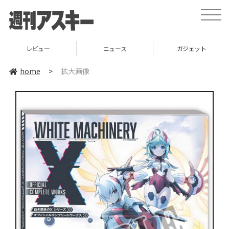
toggle
naviga
レビュー
ニュース
ガジェット
home
>
拡大画像