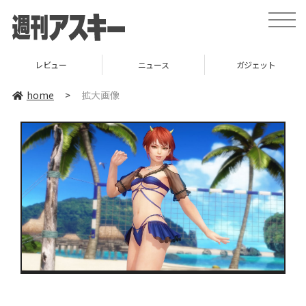
toggle
naviga
レビュー
ニュース
ガジェット
home
>
拡大画像