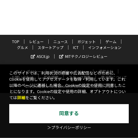
TOP
レビュー
ニュース
ガジェット
ゲーム
グルメ
スタートアップ
ICT
インフォメーション
ASCII.jp
MITテクノロジーレビュー
サイトポリシー
プライバシーポリシー
運営会社
このサイトでは、利用状況の把握や広告配信などのために、
お問い合わせ
広告掲載
スタッフ募集
電子版について
Cookieを使用してアクセスデータを取得・利用しています。これ
以降のページに遷移した場合、Cookieの設定や使用に同意したこ
©KADOKAWA ASCII Research Laboratories, Inc. 2026
とになります。Cookieの設定や使用の詳細、オプトアウトについ
ては
詳細
をご覧ください。
同意する
＞プライバシーポリシー