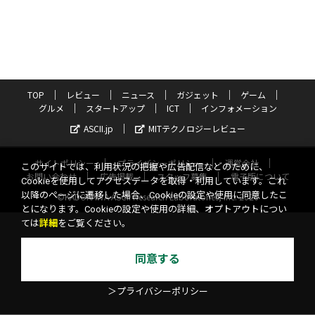
TOP
レビュー
ニュース
ガジェット
ゲーム
グルメ
スタートアップ
ICT
インフォメーション
ASCII.jp
MITテクノロジーレビュー
サイトポリシー
プライバシーポリシー
運営会社
このサイトでは、利用状況の把握や広告配信などのために、
お問い合わせ
広告掲載
スタッフ募集
電子版について
Cookieを使用してアクセスデータを取得・利用しています。これ
以降のページに遷移した場合、Cookieの設定や使用に同意したこ
©KADOKAWA ASCII Research Laboratories, Inc. 2026
とになります。Cookieの設定や使用の詳細、オプトアウトについ
ては
詳細
をご覧ください。
同意する
＞プライバシーポリシー