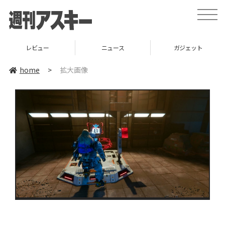
toggle
naviga
レビュー
ニュース
ガジェット
home
>
拡大画像