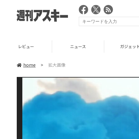
レビュー
ニュース
ガジェッ
home
>
拡大画像