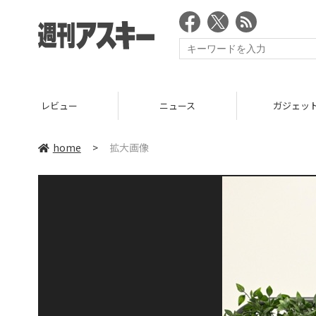
レビュー
ニュース
ガジェッ
home
>
拡大画像