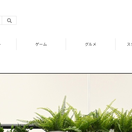
ト
ゲーム
グルメ
ス