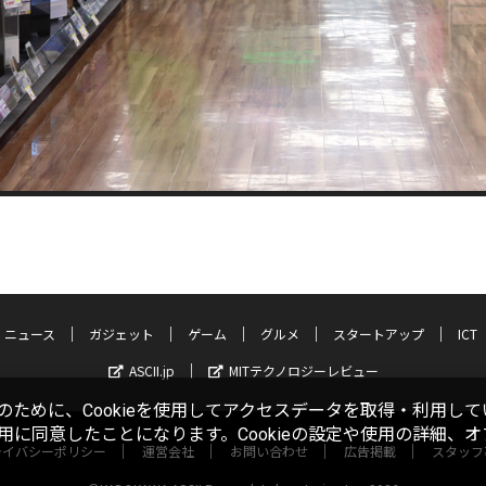
ニュース
ガジェット
ゲーム
グルメ
スタートアップ
ICT
ASCII.jp
MITテクノロジーレビュー
ために、Cookieを使用してアクセスデータを取得・利用して
使用に同意したことになります。Cookieの設定や使用の詳細、
ライバシーポリシー
運営会社
お問い合わせ
広告掲載
スタッフ