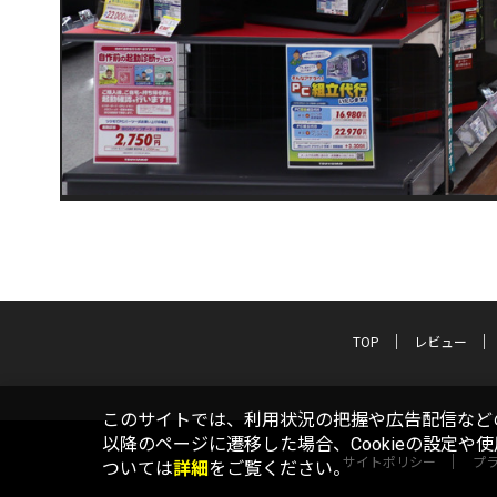
TOP
レビュー
このサイトでは、利用状況の把握や広告配信などの
以降のページに遷移した場合、Cookieの設定や
サイトポリシー
プ
ついては
詳細
をご覧ください。