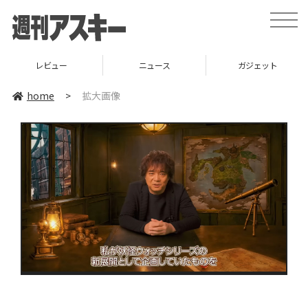
toggle
naviga
レビュー
ニュース
ガジェット
home
>
拡大画像