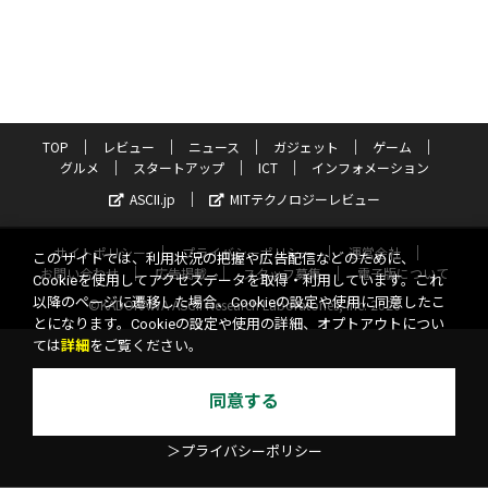
TOP
レビュー
ニュース
ガジェット
ゲーム
グルメ
スタートアップ
ICT
インフォメーション
ASCII.jp
MITテクノロジーレビュー
サイトポリシー
プライバシーポリシー
運営会社
このサイトでは、利用状況の把握や広告配信などのために、
お問い合わせ
広告掲載
スタッフ募集
電子版について
Cookieを使用してアクセスデータを取得・利用しています。これ
以降のページに遷移した場合、Cookieの設定や使用に同意したこ
©KADOKAWA ASCII Research Laboratories, Inc. 2026
とになります。Cookieの設定や使用の詳細、オプトアウトについ
ては
詳細
をご覧ください。
同意する
＞プライバシーポリシー