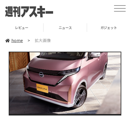
toggle
naviga
レビュー
ニュース
ガジェット
home
>
拡大画像