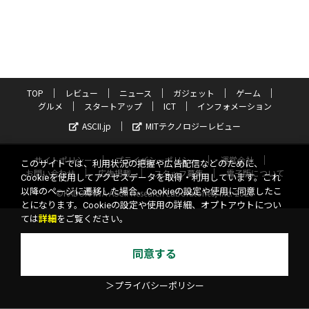
TOP
レビュー
ニュース
ガジェット
ゲーム
グルメ
スタートアップ
ICT
インフォメーション
ASCII.jp
MITテクノロジーレビュー
サイトポリシー
プライバシーポリシー
運営会社
このサイトでは、利用状況の把握や広告配信などのために、
お問い合わせ
広告掲載
スタッフ募集
電子版について
Cookieを使用してアクセスデータを取得・利用しています。これ
以降のページに遷移した場合、Cookieの設定や使用に同意したこ
©KADOKAWA ASCII Research Laboratories, Inc. 2026
とになります。Cookieの設定や使用の詳細、オプトアウトについ
ては
詳細
をご覧ください。
同意する
＞プライバシーポリシー