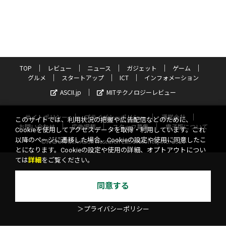
TOP
レビュー
ニュース
ガジェット
ゲーム
グルメ
スタートアップ
ICT
インフォメーション
ASCII.jp
MITテクノロジーレビュー
サイトポリシー
プライバシーポリシー
運営会社
このサイトでは、利用状況の把握や広告配信などのために、
お問い合わせ
広告掲載
スタッフ募集
電子版について
Cookieを使用してアクセスデータを取得・利用しています。これ
以降のページに遷移した場合、Cookieの設定や使用に同意したこ
©KADOKAWA ASCII Research Laboratories, Inc. 2026
とになります。Cookieの設定や使用の詳細、オプトアウトについ
ては
詳細
をご覧ください。
同意する
＞プライバシーポリシー