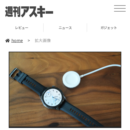
toggle
naviga
レビュー
ニュース
ガジェット
home
>
拡大画像