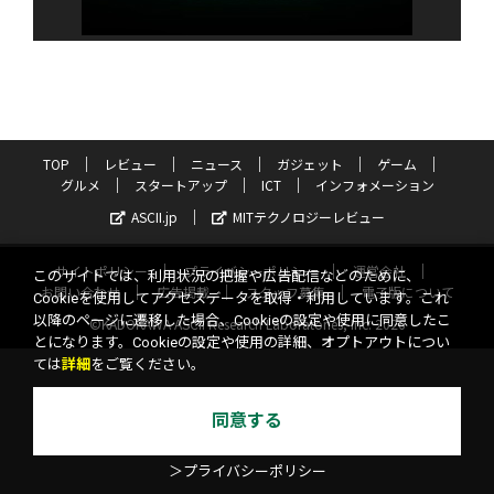
TOP
レビュー
ニュース
ガジェット
ゲーム
グルメ
スタートアップ
ICT
インフォメーション
ASCII.jp
MITテクノロジーレビュー
サイトポリシー
プライバシーポリシー
運営会社
このサイトでは、利用状況の把握や広告配信などのために、
お問い合わせ
広告掲載
スタッフ募集
電子版について
Cookieを使用してアクセスデータを取得・利用しています。これ
以降のページに遷移した場合、Cookieの設定や使用に同意したこ
©KADOKAWA ASCII Research Laboratories, Inc. 2026
とになります。Cookieの設定や使用の詳細、オプトアウトについ
ては
詳細
をご覧ください。
同意する
＞プライバシーポリシー