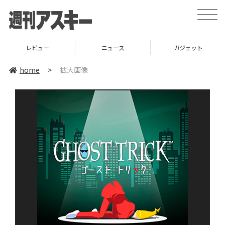
toggle
naviga
レビュー
ニュース
ガジェット
home
>
拡大画像